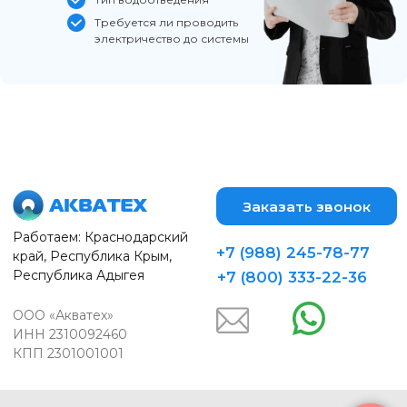
Требуется ли проводить
электричество до системы