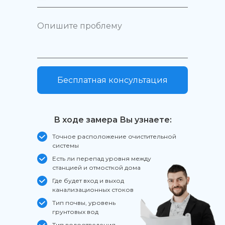
Заказать звонок
Работаем: Краснодарский
+7 (988) 245-78-77
край, Республика Крым,
Республика Адыгея
+7 (800) 333-22-36
Бесплатная консультация
ООО «Акватех»
ИНН 2310092460
КПП 2301001001
В ходе замера Вы узнаете:
© ООО «АКВАТЕХ», 2026
Точное расположение очистительной
Политика конфиденциальности
системы
Есть ли перепад уровня между
станцией и отмосткой дома
Где будет вход и выход
канализационных стоков
Тип почвы, уровень
грунтовых вод
Тип водоотведения