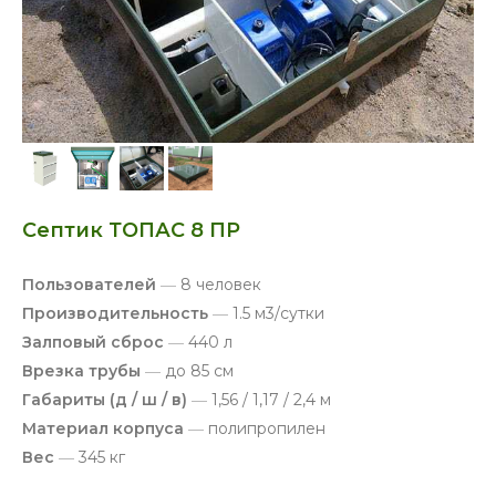
Септик ТОПАС 8 ПР
Пользователей
—
8 человек
Производительность
—
1.5 м3/сутки
Залповый сброс
—
440 л
Врезка трубы
—
до 85 см
Габариты (д / ш / в)
—
1,56 / 1,17 / 2,4 м
Материал корпуса
—
полипропилен
Вес
—
345 кг