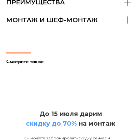
ПРЕИМУЩЕСТВА
МОНТАЖ И ШЕФ-МОНТАЖ
Строго придерживаемся высоких принципов
нашей работы. Исполнительность, отличное
качество, ответственность, доскональное
знание технических особенностей
Смотрите также
обустройства загородной канализации.
До 15 июля дарим
скидку до 70%
на монтаж
Вы можете забронировать скидку сейчас и