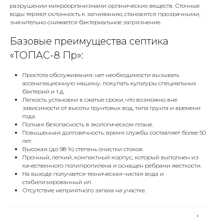
разрушении микроорганизмами органических веществ. Сточные
воды теряют склонность к загниванию, становятся прозрачными,
значительно снижается бактериальное загрязнение.
Базовые преимущества септика
«ТОПАС-8 Пр»:
Простота обслуживания: нет необходимости вызывать
ассенизационную машину, покупать культуры специальных
С 2014 года устанавливаем канализацию для
бактерий и т.д.
частного и промышленного сегмента.
Легкость установки в сжатые сроки, что возможно вне
«АКВАТЕХ» — профессиональная компания,
зависимости от высоты грунтовых вод, типа грунта и времени
специализирующая на продаже, установке,
года.
обслуживании и ремонте систем локальных
Полная безопасность в экологическом плане.
очистных сооружений «
ТОПОЛЬ
», «
ТОПАС-С
»,
Повышенная долговечность: время службы составляет более 50
«
ТОПАС
», «
ТОПАЭРО
», представляющих собой
лет.
полный цикл биологической очистки бытовых
Высокая (до 98 %) степень очистки стоков.
сточных вод.
Прочный, легкий, компактный корпус, который выполнен из
качественного полипропилена и оснащен ребрами жесткости.
На выходе получается техническая чистая вода и
стабилизированный ил.
Отсутствие неприятного запаха на участке.