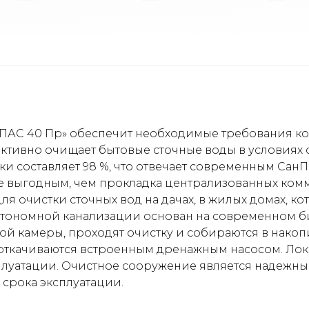
ПАС 40 Пр» обеспечит необходимые требования к
ективно очищает бытовые сточные воды в условиях 
ки составляет 98 %, что отвечает современным Сан
е выгодным, чем прокладка централизованных ком
я очистки сточных вод на дачах, в жилых домах, ко
втономной канализации основан на современном би
й камеры, проходят очистку и собираются в накопи
откачиваются встроенным дренажным насосом. Лок
сплуатации. Очистное сооружение является надежн
 срока эксплуатации.