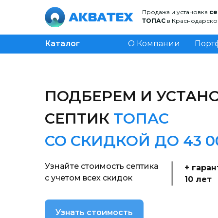
Продажа и установка
се
ТОПАС
в Краснодарско
Каталог
О Компании
Порт
товаров
ПОДБЕРЕМ И УСТАН
СЕПТИК
ТОПАС
СО СКИДКОЙ ДО 43 0
Узнайте стоимость септика
+ гаран
с учетом всех скидок
10 лет
Узнать стоимость