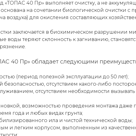
од «ТОПАС 40 Пр» выполняет очистку, а не аккумул
» основана на сочетании биологической очистки с
ча воздуха) для окисления составляющих хозяйстве
истки заключается в биохимическом разрушении 
ые воды теряют склонность к загниванию, становят
рязнение.
ОПАС 40 Пр» обладает следующими преимущест
стью (период полезной эксплуатации до 50 лет);
 безопасностью, отсутствием какого-либо посторон
уживанием, отсутствием необходимости вызывать 
ановкой, возможностью проведения монтажа даже
емя года и любых видах грунта;
билизированного ила и чистой технической воды;
ым и легким корпусом, выполненным из качествен
кости;