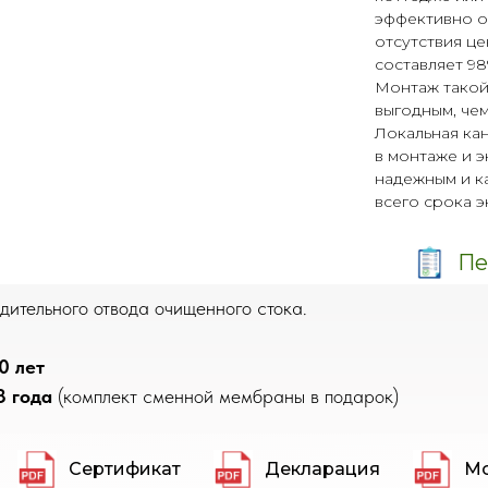
эффективно о
отсутствия ц
составляет 9
Монтаж такой
выгодным, че
Локальная ка
в монтаже и 
надежным и к
всего срока э
Пе
ительного отвода очищенного стока.
0 лет
3 года
(комплект сменной мембраны в подарок)
Сертификат
Декларация
Мо