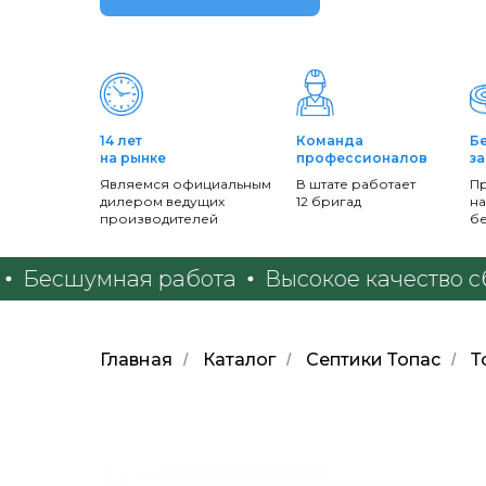
14 лет
Команда
Б
на рынке
профессионалов
з
Являемся официальным
В штате работает
П
дилером ведущих
12 бригад
на
производителей
б
шумная работа
Высокое качество сборки
Главная
Каталог
Септики Топас
Т
/
/
/