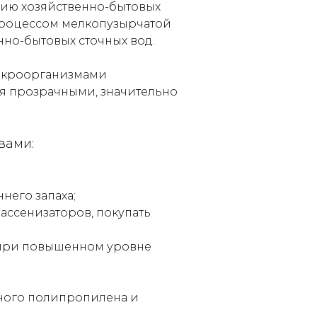
яцию хозяйственно-бытовых
 процессом мелкопузырчатой
нно-бытовых сточных вод.
микроорганизмами
ся прозрачными, значительно
вами:
него запаха;
ассенизаторов, покупать
 при повышенном уровне
ного полипропилена и