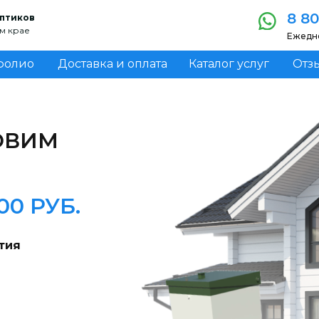
8 80
птиков
м крае
Ежедне
фолио
Доставка и оплата
Каталог услуг
Отз
ОВИМ
00 РУБ.
тия