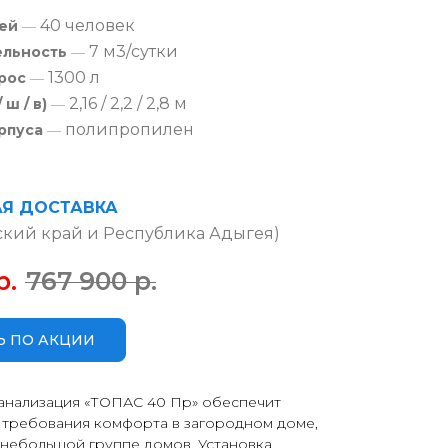
40 человек
ей
—
7 м3/сутки
ельность
—
1300 л
рос
—
2,16 / 2,2 / 2,8 м
 ш / в)
—
полипропилен
рпуса
—
АЯ ДОСТАВКА
ский край и Республика Адыгея)
р.
767 900
р.
Ь ПО АКЦИИ
анализация «ТОПАС 40 Пр» обеспечит
требования комфорта в загородном доме,
 небольшой группе домов. Установка