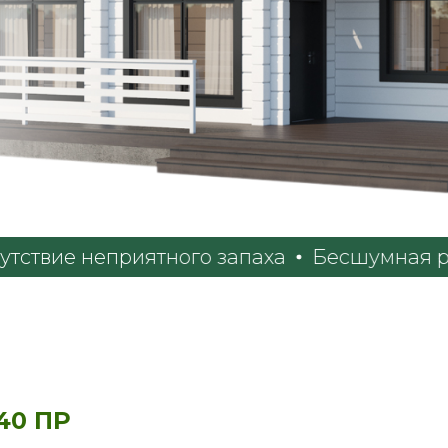
е неприятного запаха
Бесшумная работа
40 ПР