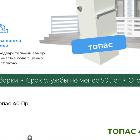
есплатный
топас
амер
редварительный замер
 участке совершенно
есплатно
Срок службы не менее 50 лет
Отсутстви
опас-40 Пр
ТОПАС 