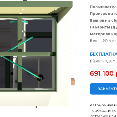
Пользовател
Производит
Залповый сб
Габариты (д /
Материал ко
875 кг
Вес
—
БЕСПЛАТН
(Краснодар
691 100
ЗАКАЗАТ
Автономная к
необходимые 
коттедже или