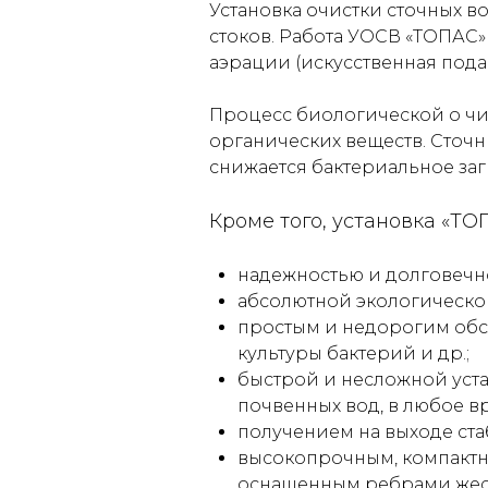
Установка очистки сточных в
стоков. Работа УОСВ «ТОПАС
аэрации (искусственная пода
Процесс биологической о ч
органических веществ. Сточн
снижается бактериальное заг
Кроме того, установка «Т
надежностью и долговечно
абсолютной экологической
простым и недорогим обсл
культуры бактерий и др.;
быстрой и несложной уст
почвенных вод, в любое вр
получением на выходе ста
высокопрочным, компактн
оснащенным ребрами жест