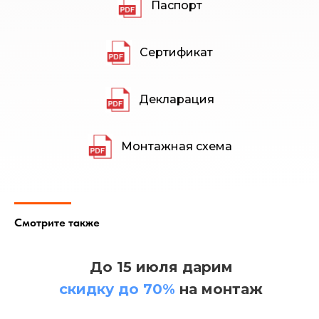
Паспорт
частного и промышленного сегмента.
«АКВАТЕХ» — профессиональная компания,
специализирующая на продаже, установке,
обслуживании и ремонте систем локальных
Сертификат
очистных сооружений «
ТОПОЛЬ
», «
ТОПАС-С
»,
«
ТОПАС
», «
ТОПАЭРО
», представляющих собой
полный цикл биологической очистки бытовых
сточных вод.
Декларация
Монтажная схема
Смотрите также
До 15 июля дарим
Строго придерживаемся высоких принципов
скидку до 70%
на монтаж
нашей работы. Исполнительность, отличное
качество, ответственность, доскональное
знание технических особенностей