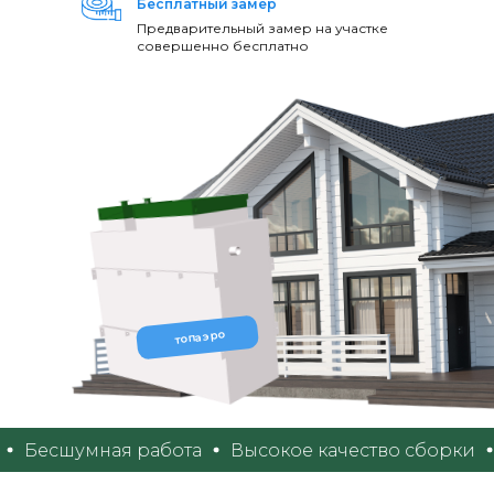
Бесплатный замер
Предварительный замер на участке
совершенно бесплатно
топаэро
Бесшумная работа
Высокое качество сборки
Ср