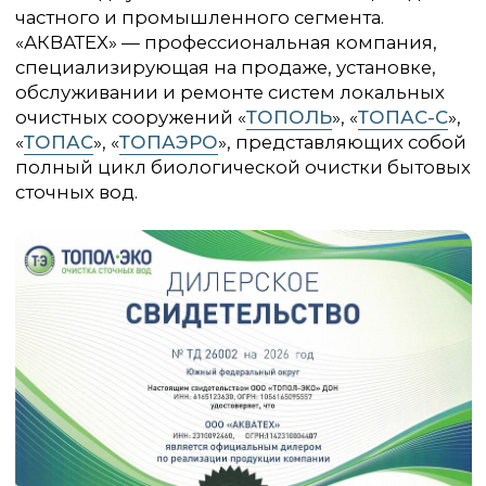
Заказать звонок
Работаем: Краснодарский
+7 (988) 245-78-77
край, Республика Крым,
Республика Адыгея
+7 (800) 333-22-36
ООО «Акватех»
ИНН 2310092460
КПП 2301001001
© ООО «АКВАТЕХ», 2026
Политика конфиденциальности