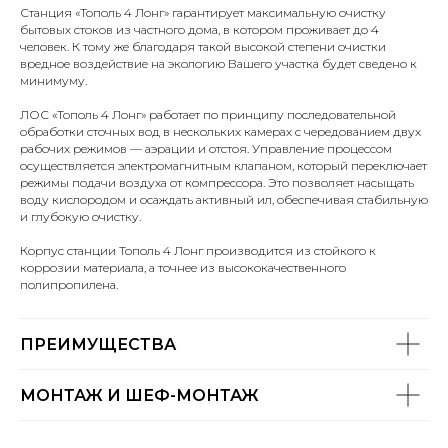
Станция «Тополь 4 Лонг» гарантирует максимальную очистку
бытовых стоков из частного дома, в котором проживает до 4
человек. К тому же благодаря такой высокой степени очистки
вредное воздействие на экологию Вашего участка будет сведено к
минимуму.
ЛОС «Тополь 4 Лонг» работает по принципу последовательной
обработки сточных вод в нескольких камерах с чередованием двух
рабочих режимов — аэрации и отстоя. Управление процессом
осуществляется электромагнитным клапаном, который переключает
режимы подачи воздуха от компрессора. Это позволяет насыщать
воду кислородом и осаждать активный ил, обеспечивая стабильную
и глубокую очистку.
С 2014 года устанавливаем канализацию для
частного и промышленного сегмента.
Корпус станции Тополь 4 Лонг производится из стойкого к
«АКВАТЕХ» — профессиональная компания,
коррозии материала, а точнее из высококачественного
специализирующая на продаже, установке,
полипропилена.
обслуживании и ремонте систем локальных
очистных сооружений «
ТОПОЛЬ
», «
ТОПАС-С
»,
«
ТОПАС
», «
ТОПАЭРО
», представляющих собой
полный цикл биологической очистки бытовых
ПРЕИМУЩЕСТВА
сточных вод.
МОНТАЖ И ШЕФ-МОНТАЖ