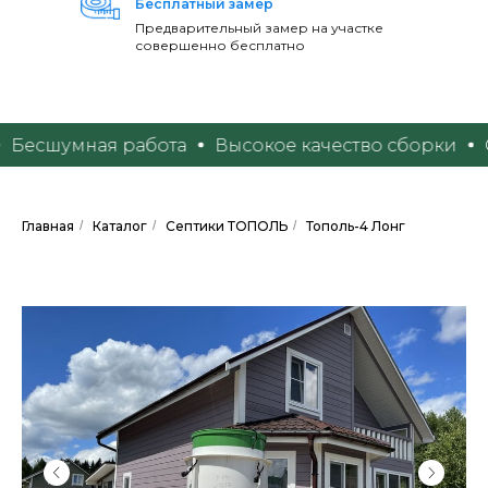
Бесплатный замер
Предварительный замер на участке
совершенно бесплатно
есшумная работа
Высокое качество сборки
Сро
Главная
/
Каталог
/
Септики ТОПОЛЬ
/
Тополь-4 Лонг