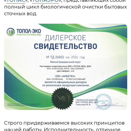
Работаем: Краснодарский
+7 (988) 245-78-77
край, Республика Крым,
Республика Адыгея
+7 (800) 333-22-36
ООО «Акватех»
ИНН 2310092460
КПП 2301001001
© ООО «АКВАТЕХ», 2026
Политика конфиденциальности