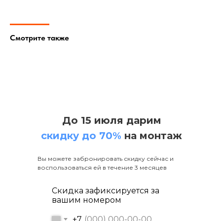
Смотрите также
Строго придерживаемся высоких принципов
нашей работы. Исполнительность, отличное
качество, ответственность, доскональное
знание технических особенностей
обустройства загородной канализации.
До 15 июля дарим
скидку до 70%
на монтаж
Вы можете забронировать скидку сейчас и
воспользоваться ей в течение 3 месяцев
Скидка зафиксируется за
вашим номером
+7