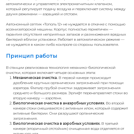
автоматически и управляется электромагнитным клапаном,
который регулирует подачу воздуха и переключает систему между
двумя режимами — аэрацией и отстоем.
Автономный септик «Тополь 12» не нуждается в откачке с помощью
ассенизаторской машины. Корпус полностью герметичен —
гарантия отсутствия неприятных запахов и размножения вредных
бактерий вблизи установки. Работает в автоматическом режиме —
не нуждается в каком-либо контроле со стороны пользователя.
Принцип работы
В станции реализована технология механико-биологической
очистки, которая включает четыре основных этапа:
Механическая очистка.
В первой камере происходит
дробление крупных органических загрязнений при помощи
аэратора. Фильтр грубой очистки задерживает загрязнения
среднего и большого размера. Эрлифт перенаправляет стоки во
вторую камеру — аэротенк.
Биологическая очистка в анаэробных условиях.
Во второй
камере стоки смешиваются с активным илом, который содержит
активные бактерии. Они разрушают органические
загрязнения.
С 2014 года устанавливаем канализацию для
Биологическая очистка в аэробных условиях.
В третьей
частного и промышленного сегмента.
камере (вторичный отстойник) очищенная вода отделяется от
«АКВАТЕХ» — профессиональная компания,
активного ила.