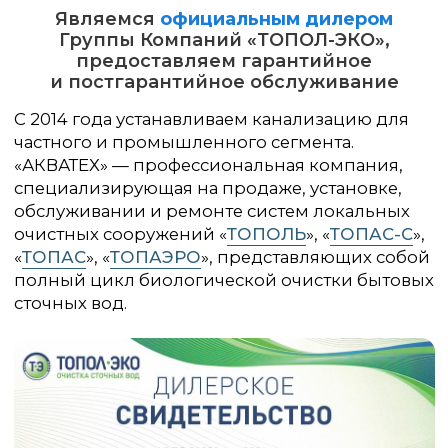
Являемся
официальным дилером
Группы Компаний «ТОПОЛ-ЭКО»,
предоставляем гарантийное
и постгарантийное обслуживание
Заказать звонок
Работаем: Краснодарский
+7 (988) 245-78-77
край, Республика Крым,
Республика Адыгея
+7 (800) 333-22-36
ООО «Акватех»
ИНН 2310092460
КПП 2301001001
© ООО «АКВАТЕХ», 2026
Политика конфиденциальности