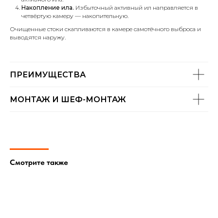
специализирующая на продаже, установке,
Накопление ила.
Избыточный активный ил направляется в
обслуживании и ремонте систем локальных
четвёртую камеру — накопительную.
очистных сооружений «
ТОПОЛЬ
», «
ТОПАС-С
»,
«
ТОПАС
», «
ТОПАЭРО
», представляющих собой
Очищенные стоки скапливаются в камере самотёчного выброса и
полный цикл биологической очистки бытовых
выводятся наружу.
сточных вод.
ПРЕИМУЩЕСТВА
МОНТАЖ И ШЕФ-МОНТАЖ
Смотрите также
Строго придерживаемся высоких принципов
нашей работы. Исполнительность, отличное
качество, ответственность, доскональное
знание технических особенностей
обустройства загородной канализации.