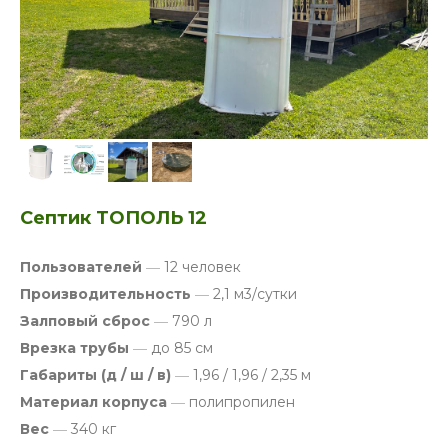
Септик ТОПОЛЬ 12
Пользователей
—
12 человек
Производительность
—
2,1 м3/сутки
Залповый сброс
—
790 л
Врезка трубы
—
до 85 см
Габариты (д / ш / в)
—
1,96 / 1,96 / 2,35 м
Материал корпуса
—
полипропилен
Вес
—
340 кг